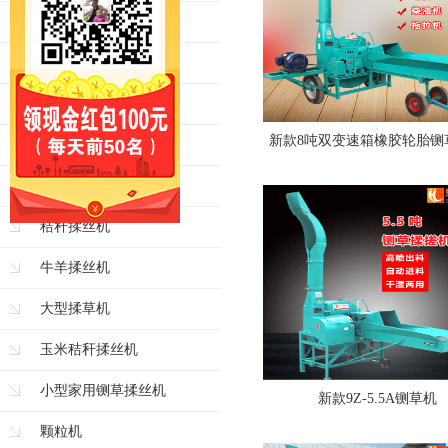
青贮铡草机
牛羊铡草机
大型铡草机
新款8吨双变速箱橡胶轮胎铡
玉米秸秆铡草机
揉丝机
秸秆揉丝机
牛羊揉丝机
大型揉草机
玉米秸秆揉丝机
小型家用铡草揉丝机
新款9Z-5.5A铡草机
颗粒机