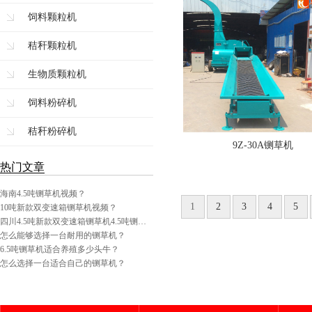
饲料颗粒机
秸秆颗粒机
生物质颗粒机
饲料粉碎机
秸秆粉碎机
9Z-30A铡草机
热门文章
海南4.5吨铡草机视频？
1
2
3
4
5
10吨新款双变速箱铡草机视频？
四川4.5吨新款双变速箱铡草机4.5吨铡…
怎么能够选择一台耐用的铡草机？
6.5吨铡草机适合养殖多少头牛？
怎么选择一台适合自己的铡草机？