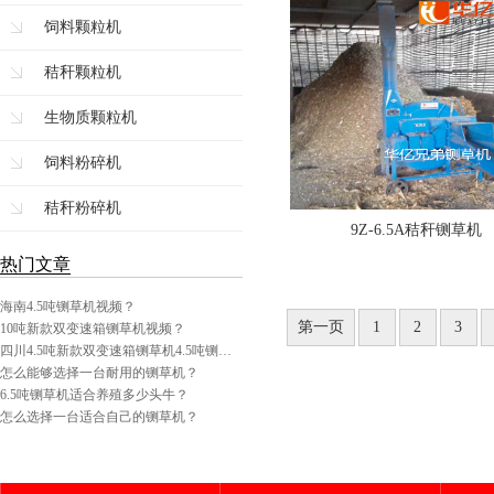
饲料颗粒机
秸秆颗粒机
生物质颗粒机
饲料粉碎机
秸秆粉碎机
9Z-6.5A秸秆铡草机
热门文章
海南4.5吨铡草机视频？
第一页
1
2
3
10吨新款双变速箱铡草机视频？
四川4.5吨新款双变速箱铡草机4.5吨铡…
怎么能够选择一台耐用的铡草机？
6.5吨铡草机适合养殖多少头牛？
怎么选择一台适合自己的铡草机？