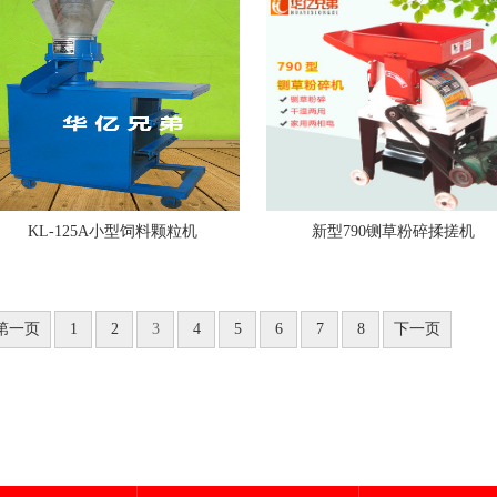
KL-125A小型饲料颗粒机
新型790铡草粉碎揉搓机
第一页
1
2
3
4
5
6
7
8
下一页