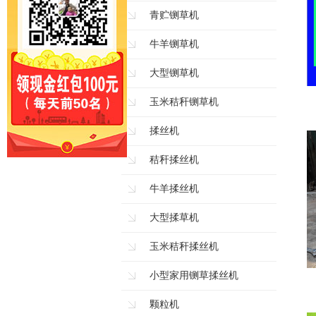
青贮铡草机
牛羊铡草机
大型铡草机
玉米秸秆铡草机
揉丝机
秸秆揉丝机
牛羊揉丝机
大型揉草机
玉米秸秆揉丝机
小型家用铡草揉丝机
颗粒机