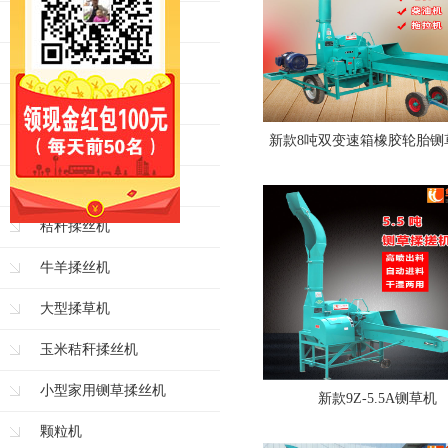
青贮铡草机
牛羊铡草机
大型铡草机
新款8吨双变速箱橡胶轮胎铡
玉米秸秆铡草机
揉丝机
秸秆揉丝机
牛羊揉丝机
大型揉草机
玉米秸秆揉丝机
小型家用铡草揉丝机
新款9Z-5.5A铡草机
颗粒机