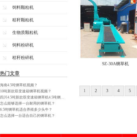
饲料颗粒机
秸秆颗粒机
生物质颗粒机
饲料粉碎机
秸秆粉碎机
9Z-30A铡草机
热门文章
海南4.5吨铡草机视频？
1
2
3
4
5
10吨新款双变速箱铡草机视频？
四川4.5吨新款双变速箱铡草机4.5吨铡…
怎么能够选择一台耐用的铡草机？
6.5吨铡草机适合养殖多少头牛？
怎么选择一台适合自己的铡草机？